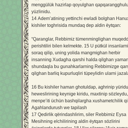
menggülük hazirlap qoyulghan qapqarangghul
yüzlinidu.
14
Adem’atining yettinchi ewladi bolghan Hanu
kishiler toghrisida mundaq dep aldin ëytqan:
“Qaranglar, Rebbimiz tümenminglighan muqed
perishtiliri bilen kelmekte.
15
U pütkül insanlarn
soraq qilip, uning yolida mangmighan herbir
insanning Xudagha qarshi halda qilghan yamanli
shundaqla bu gunahkarlarning Rebbimizge qar
qilghan barliq kupurluqliri tüpeylidin ularni jaza
16
Bu kishiler haman ghotuldap, aghrinip yürid
heweslirining keynige kiridu, maxtinip sözleydu,
menpe’iti üchün bashqilargha xushametchilik qi
Agahlandurush we tapilash
17
Qedirlik qërindashlirim, siler Rebbimiz Eysa
Mesihning elchilirining aldin ëytqan sözlirini