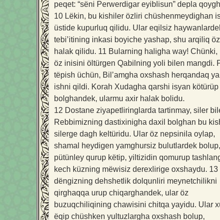
peqet: “sëni Perwerdigar eyiblisun” depla qoyg
10
Lëkin, bu kishiler özliri chüshenmeydighan i
üstide kupurluq qilidu. Ular eqilsiz haywanlarde
tebi’itining inkasi boyiche yashap, shu arqiliq özl
halak qilidu.
11
Bularning haligha way! Chünki, 
öz inisini öltürgen Qabilning yoli bilen mangdi. 
tëpish üchün, Bil’amgha oxshash herqandaq y
ishni qildi. Korah Xudagha qarshi isyan kötürüp
bolghandek, ularmu axir halak bolidu.
12
Dostane ziyapetliringlarda tartinmay, siler bi
Rebbimizning dastixinigha daxil bolghan bu kish
silerge dagh keltüridu. Ular öz nepsinila oylap,
shamal heydigen yamghursiz bulutlardek bolup
pütünley qurup këtip, yiltizidin qomurup tashla
kech küzning mëwisiz derexlirige oxshaydu.
13
dëngizning dehshetlik dolqunliri meynetchilikni
qirghaqqa urup chiqarghandek, ular öz
buzuqchiliqining chawisini chitqa yayidu. Ular 
ëqip chüshken yultuzlargha oxshash bolup,