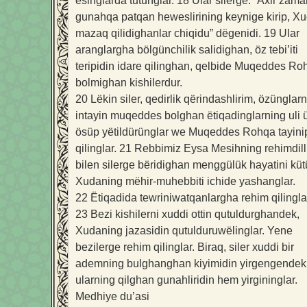
ësinglarda tutunglar.
18
Ular silerge: “Axir zam
gunahqa patqan heweslirining keynige kirip, X
mazaq qilidighanlar chiqidu” dëgenidi.
19
Ular
aranglargha bölgünchilik salidighan, öz tebi’iti
teripidin idare qilinghan, qelbide Muqeddes Ro
bolmighan kishilerdur.
20
Lëkin siler, qedirlik qërindashlirim, özünglarn
intayin muqeddes bolghan ëtiqadinglarning uli 
ösüp yëtildürünglar we Muqeddes Rohqa tayini
qilinglar.
21
Rebbimiz Eysa Mesihning rehimdill
bilen silerge bëridighan menggülük hayatini küt
Xudaning mëhir-muhebbiti ichide yashanglar.
22
Ëtiqadida tewriniwatqanlargha rehim qilingla
23
Bezi kishilerni xuddi ottin qutuldurghandek,
Xudaning jazasidin qutulduruwëlinglar. Yene
bezilerge rehim qilinglar. Biraq, siler xuddi bir
ademning bulghanghan kiyimidin yirgengendek
ularning qilghan gunahliridin hem yirgininglar.
Medhiye du’asi