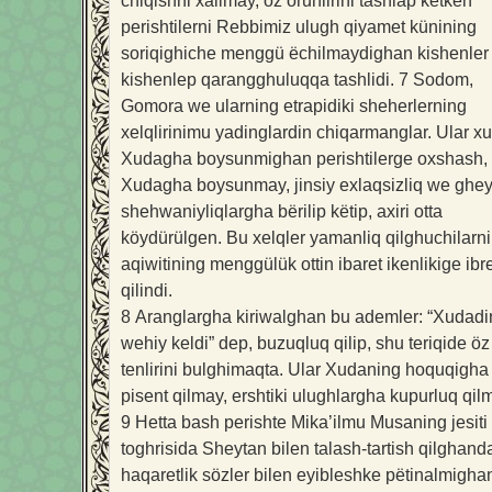
chiqishni xalimay, öz orunlirini tashlap ketken
perishtilerni Rebbimiz ulugh qiyamet künining
soriqighiche menggü ëchilmaydighan kishenler 
kishenlep qarangghuluqqa tashlidi.
7
Sodom,
Gomora we ularning etrapidiki sheherlerning
xelqlirinimu yadinglardin chiqarmanglar. Ular x
Xudagha boysunmighan perishtilerge oxshash,
Xudagha boysunmay, jinsiy exlaqsizliq we ghey
shehwaniyliqlargha bërilip këtip, axiri otta
köydürülgen. Bu xelqler yamanliq qilghuchilarn
aqiwitining menggülük ottin ibaret ikenlikige ibr
qilindi.
8
Aranglargha kiriwalghan bu ademler: “Xudadi
wehiy keldi” dep, buzuqluq qilip, shu teriqide öz
tenlirini bulghimaqta. Ular Xudaning hoquqigha
pisent qilmay, ershtiki ulughlargha kupurluq qil
9
Hetta bash perishte Mika’ilmu Musaning jesiti
toghrisida Sheytan bilen talash-tartish qilghanda
haqaretlik sözler bilen eyibleshke pëtinalmigha