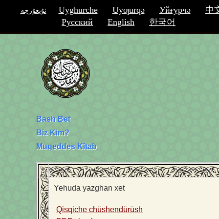
Uyghurche
Uyƣurqә
Уйғурчә
中
ئۇيغۇرچە
Русский
English
한국어
Bash Bet
Biz Kim?
Muqeddes Kitab
Yehuda yazghan xet
Qisqiche chüshendürüsh