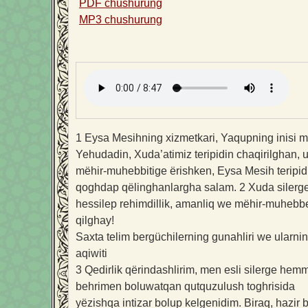
PDF chushurung
MP3 chushurung
1
Eysa Mesihning xizmetkari, Yaqupning inisi 
Yehudadin, Xuda’atimiz teripidin chaqirilghan, 
mëhir-muhebbitige ërishken, Eysa Mesih teripid
qoghdap qëlinghanlargha salam.
2
Xuda silerg
hessilep rehimdillik, amanliq we mëhir-muhebbe
qilghay!
Saxta telim bergüchilerning gunahliri we ularni
aqiwiti
3
Qedirlik qërindashlirim, men esli silerge hem
behrimen boluwatqan qutquzulush toghrisida
yëzishqa intizar bolup kelgenidim. Biraq, hazir 