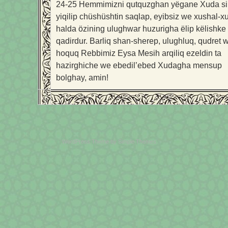
24-25
Hemmimizni qutquzghan yëgane Xuda sil
yiqilip chüshüshtin saqlap, eyibsiz we xushal-
halda özining ulughwar huzurigha ëlip këlishke
qadirdur. Barliq shan-sherep, ulughluq, qudret 
hoquq Rebbimiz Eysa Mesih arqiliq ezeldin ta
hazirghiche we ebedil’ebed Xudagha mensup
bolghay, amin!
WordPress Theme by
Simple Themes