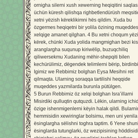
ornigha silerni xush xewerning heqiqitini saqla
üchün küresh qilishqa righbetlendürüsh meqsit
xetni yëzish këreklikimni hës qildim. Xuda bu
özgermes heqiqetni bir yolila özining muqedde
xelqige amanet qilghan.
4
Bu xetni choqum yëz
kërek, chünki Xuda yolida mangmighan bezi kis
aranglargha suqunup kiriwëlip, buzuqchiliq
qiliwersekmu Xudaning mëhir-shepqiti bilen
kechürülimiz, dëgendek telimlerni bërip, birdinbi
Igimiz we Rebbimiz bolghan Eysa Mesihni ret
qilmaqta. Ularning soraqqa tartilishi heqqide
muqeddes yazmilarda burunla pütülgen.
5
Burun Rebbimiz öz xelqi bolghan Isra’illarni
Misirdiki qulluqtin qutquzdi. Lëkin, ularning ichid
özige ishenmigenlerni këyin halak qildi. Bularn
hemmisidin xewiringlar bolsimu, men uni yenila
ësinglargha sëlishni toghra taptim.
6
Yene shun
ësinglarda tutunglarki, öz wezipisining höddisid