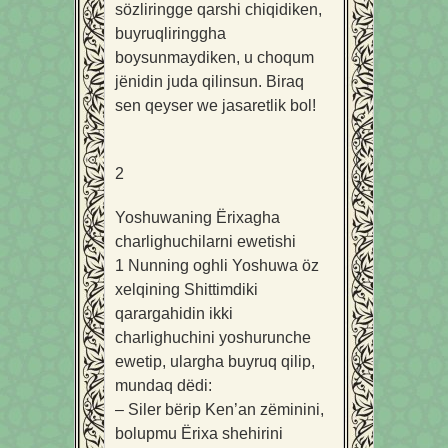
sözliringge qarshi chiqidiken,
buyruqliringgha
boysunmaydiken, u choqum
jënidin juda qilinsun. Biraq
sen qeyser we jasaretlik bol!
2
Yoshuwaning Ërixagha
charlighuchilarni ewetishi
1
Nunning oghli Yoshuwa öz
xelqining Shittimdiki
qarargahidin ikki
charlighuchini yoshurunche
ewetip, ulargha buyruq qilip,
mundaq dëdi:
– Siler bërip Ken’an zëminini,
bolupmu Ërixa shehirini