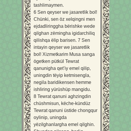
tashlimaymen.
6
Sen qeyser we jasaretlik bol!
Chünki, sen öz xelqingni men
ejdadliringgha bërishke wede
qilghan zëmingha igidarchiliq
qilishqa ëlip barisen.
7
Sen
intayin qeyser we jasaretlik
bol! Xizmetkarim Musa sanga
ögetken pütkül Tewrat
qanunigha qet’iy emel qilip,
uningdin tëyip ketmisengla,
negila baridikensen hemme
ishliring yürüshüp mangidu.
8
Tewrat qanuni aghzingdin
chüshmisun, këche-kündüz
Tewrat qanuni üstide chongqur
oylinip, uningda
yëzilghanlargha emel qilghin.