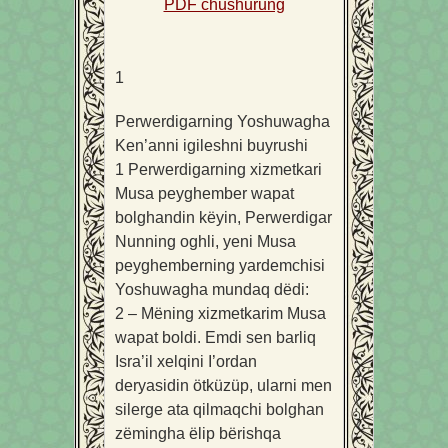
PDF chushurung
1
Perwerdigarning Yoshuwagha
Ken’anni igileshni buyrushi
1
Perwerdigarning xizmetkari
Musa peyghember wapat
bolghandin këyin, Perwerdigar
Nunning oghli, yeni Musa
peyghemberning yardemchisi
Yoshuwagha mundaq dëdi:
2
– Mëning xizmetkarim Musa
wapat boldi. Emdi sen barliq
Isra’il xelqini I’ordan
deryasidin ötküzüp, ularni men
silerge ata qilmaqchi bolghan
zëmingha ëlip bërishqa