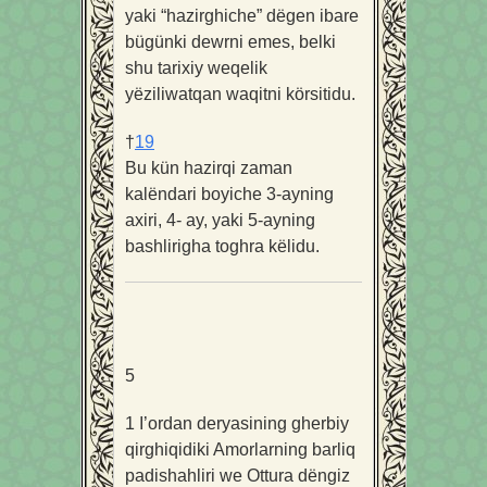
yaki “hazirghiche” dëgen ibare
bügünki dewrni emes, belki
shu tarixiy weqelik
yëziliwatqan waqitni körsitidu.
†
19
Bu kün hazirqi zaman
kalëndari boyiche 3-ayning
axiri, 4- ay, yaki 5-ayning
bashlirigha toghra këlidu.
5
1
I’ordan deryasining gherbiy
qirghiqidiki Amorlarning barliq
padishahliri we Ottura dëngiz