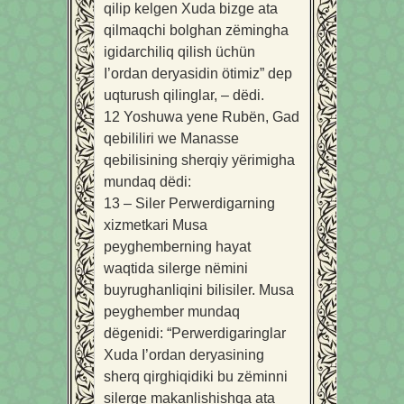
qilip kelgen Xuda bizge ata
qilmaqchi bolghan zëmingha
igidarchiliq qilish üchün
I’ordan deryasidin ötimiz” dep
uqturush qilinglar, – dëdi.
12
Yoshuwa yene Rubën, Gad
qebililiri we Manasse
qebilisining sherqiy yërimigha
mundaq dëdi:
13
– Siler Perwerdigarning
xizmetkari Musa
peyghemberning hayat
waqtida silerge nëmini
buyrughanliqini bilisiler. Musa
peyghember mundaq
dëgenidi: “Perwerdigaringlar
Xuda I’ordan deryasining
sherq qirghiqidiki bu zëminni
silerge makanlishishqa ata