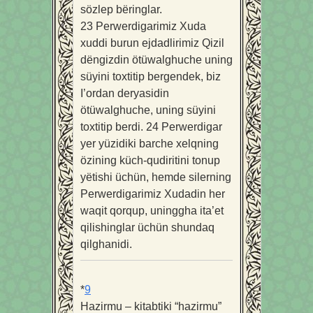
sözlep bëringlar.
23
Perwerdigarimiz Xuda
xuddi burun ejdadlirimiz Qizil
dëngizdin ötüwalghuche uning
süyini toxtitip bergendek, biz
I’ordan deryasidin
ötüwalghuche, uning süyini
toxtitip berdi.
24
Perwerdigar
yer yüzidiki barche xelqning
özining küch-qudiritini tonup
yëtishi üchün, hemde silerning
Perwerdigarimiz Xudadin her
waqit qorqup, uninggha ita’et
qilishinglar üchün shundaq
qilghanidi.
*
9
Hazirmu – kitabtiki “hazirmu”