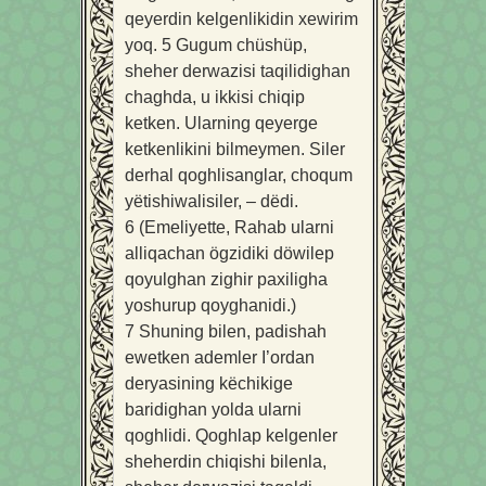
qeyerdin kelgenlikidin xewirim
yoq.
5
Gugum chüshüp,
sheher derwazisi taqilidighan
chaghda, u ikkisi chiqip
ketken. Ularning qeyerge
ketkenlikini bilmeymen. Siler
derhal qoghlisanglar, choqum
yëtishiwalisiler, – dëdi.
6
(Emeliyette, Rahab ularni
alliqachan ögzidiki döwilep
qoyulghan zighir paxiligha
yoshurup qoyghanidi.)
7
Shuning bilen, padishah
ewetken ademler I’ordan
deryasining këchikige
baridighan yolda ularni
qoghlidi. Qoghlap kelgenler
sheherdin chiqishi bilenla,