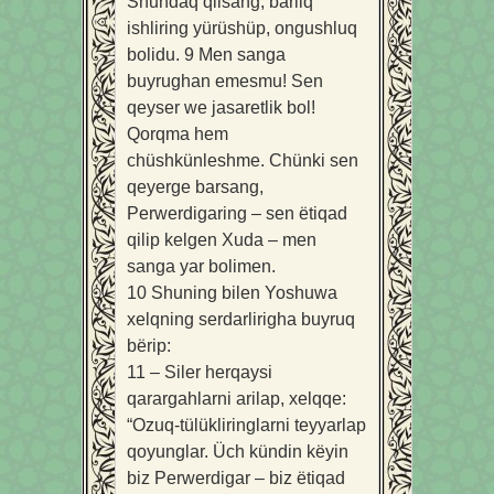
Shundaq qilsang, barliq
ishliring yürüshüp, ongushluq
bolidu.
9
Men sanga
buyrughan emesmu! Sen
qeyser we jasaretlik bol!
Qorqma hem
chüshkünleshme. Chünki sen
qeyerge barsang,
Perwerdigaring – sen ëtiqad
qilip kelgen Xuda – men
sanga yar bolimen.
10
Shuning bilen Yoshuwa
xelqning serdarlirigha buyruq
bërip:
11
– Siler herqaysi
qarargahlarni arilap, xelqqe:
“Ozuq-tülükliringlarni teyyarlap
qoyunglar. Üch kündin këyin
biz Perwerdigar – biz ëtiqad