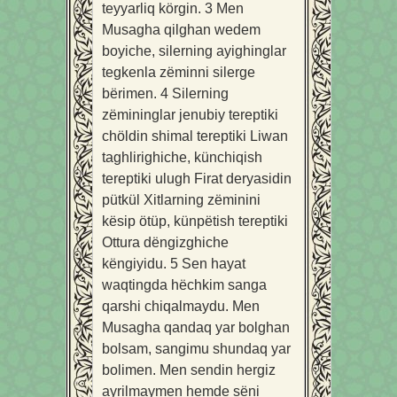
teyyarliq körgin.
3
Men
Musagha qilghan wedem
boyiche, silerning ayighinglar
tegkenla zëminni silerge
bërimen.
4
Silerning
zëmininglar jenubiy tereptiki
chöldin shimal tereptiki Liwan
taghlirighiche, künchiqish
tereptiki ulugh Firat deryasidin
pütkül Xitlarning zëminini
kësip ötüp, künpëtish tereptiki
Ottura dëngizghiche
këngiyidu.
5
Sen hayat
waqtingda hëchkim sanga
qarshi chiqalmaydu. Men
Musagha qandaq yar bolghan
bolsam, sangimu shundaq yar
bolimen. Men sendin hergiz
ayrilmaymen hemde sëni