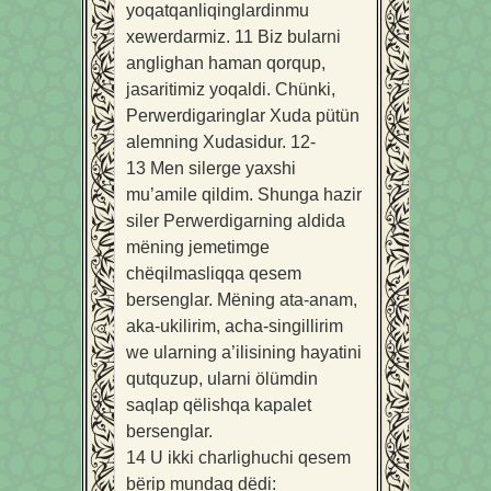
yoqatqanliqinglardinmu
xewerdarmiz.
11
Biz bularni
anglighan haman qorqup,
jasaritimiz yoqaldi. Chünki,
Perwerdigaringlar Xuda pütün
alemning Xudasidur.
12-
13
Men silerge yaxshi
mu’amile qildim. Shunga hazir
siler Perwerdigarning aldida
mëning jemetimge
chëqilmasliqqa qesem
bersenglar. Mëning ata-anam,
aka-ukilirim, acha-singillirim
we ularning a’ilisining hayatini
qutquzup, ularni ölümdin
saqlap qëlishqa kapalet
bersenglar.
14
U ikki charlighuchi qesem
bërip mundaq dëdi: