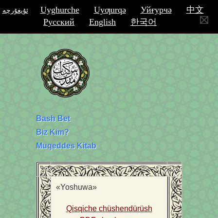
Uyghurche
Uyƣurqә
Уйғурчә
中文
ئۇيغۇرچە
Русский
English
한국어
Bash Bet
Biz Kim?
Muqeddes Kitab
«Yoshuwa»
Qisqiche chüshendürüsh