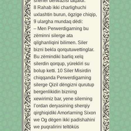
sheher derwazisi taqaldi.
8
Rahab ikki charlighuchi
uxlashtin burun, ögzige chiqip,
9
ulargha mundaq dëdi:
– Men Perwerdigarning bu
zëminni silerge ata
qilghanliqini bilimen. Siler
bizni bekla qorqutuwettinglar.
Bu zëmindiki barliq xelq
silerdin qorqup, yürekliri su
bolup ketti.
10
Siler Misirdin
chiqqanda Perwerdigarning
silerge Qizil dëngizni qurutup
bergenlikidin bizning
xewirimiz bar, yene silerning
I’ordan deryasining sherqiy
qirghiqidiki Amorlarning Sixon
we Og dëgen ikki padishahini
we puqralirini teltöküs