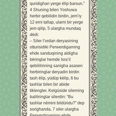
quridighan yerge ëlip barsun.”
4
Shuning bilen Yoshuwa
herbir qebilidin birdin, jem’iy
12 erni tallap, ularni bir yerge
jem qilip,
5
ulargha mundaq
dëdi:
– Siler I’ordan deryasining
otturisidiki Perwerdigarning
ehde sanduqining aldigha
bëringlar hemde Isra’il
qebililirining sanigha asasen
herbiringlar deryadin birdin
tash ëlip, yüdüp këlip,
6
bu
tashlar bilen bir abide
tiklengler. Kelgüside silerning
baliliringlar silerdin: “Bu
tashlar nëmini bildüridu?” dep
sorighanda,
7
siler ulargha
Perwerdigarning ehde