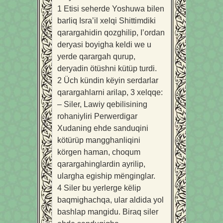
1
Etisi seherde Yoshuwa bilen
barliq Isra’il xelqi Shittimdiki
qarargahidin qozghilip, I’ordan
deryasi boyigha keldi we u
yerde qarargah qurup,
deryadin ötüshni kütüp turdi.
2
Üch kündin këyin serdarlar
qarargahlarni arilap,
3
xelqqe:
– Siler, Lawiy qebilisining
rohaniyliri Perwerdigar
Xudaning ehde sanduqini
kötürüp mangghanliqini
körgen haman, choqum
qarargahinglardin ayrilip,
ulargha egiship mënginglar.
4
Siler bu yerlerge këlip
baqmighachqa, ular aldida yol
bashlap mangidu. Biraq siler