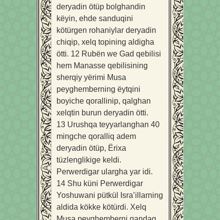
deryadin ötüp bolghandin
këyin, ehde sanduqini
kötürgen rohaniylar deryadin
chiqip, xelq topining aldigha
ötti.
12
Rubën we Gad qebilisi
hem Manasse qebilisining
sherqiy yërimi Musa
peyghemberning ëytqini
boyiche qorallinip, qalghan
xelqtin burun deryadin ötti.
13
Urushqa teyyarlanghan 40
mingche qoralliq adem
deryadin ötüp, Ërixa
tüzlenglikige keldi.
Perwerdigar ulargha yar idi.
14
Shu küni Perwerdigar
Yoshuwani pütkül Isra’illarning
aldida kökke kötürdi. Xelq
Musa peyghemberni qandaq