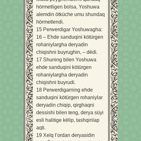
hörmetligen bolsa, Yoshuwa
alemdin ötküche umu shundaq
hörmetlendi.
15
Perwerdigar Yoshuwagha:
16
– Ehde sanduqini kötürgen
rohaniylargha deryadin
chiqishni buyrughin, – dëdi.
17
Shuning bilen Yoshuwa
ehde sanduqini kötürgen
rohaniylargha deryadin
chiqishni buyrudi.
18
Perwerdigarning ehde
sanduqini kötürgen rohaniylar
deryadin chiqip, qirghaqni
dessishi bilen teng, derya süyi
esli halitige këlip, tashqinlap
aqti.
19
Xelq I’ordan deryasidin