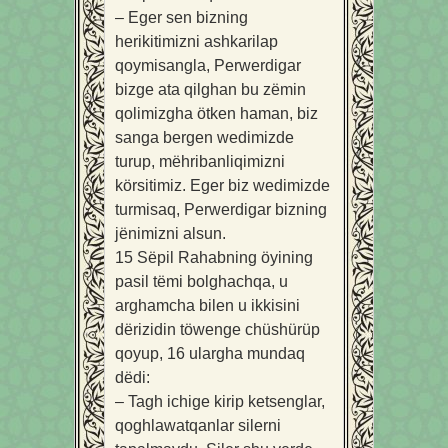
– Eger sen bizning
herikitimizni ashkarilap
qoymisangla, Perwerdigar
bizge ata qilghan bu zëmin
qolimizgha ötken haman, biz
sanga bergen wedimizde
turup, mëhribanliqimizni
körsitimiz. Eger biz wedimizde
turmisaq, Perwerdigar bizning
jënimizni alsun.
15
Sëpil Rahabning öyining
pasil tëmi bolghachqa, u
arghamcha bilen u ikkisini
dërizidin töwenge chüshürüp
qoyup,
16
ulargha mundaq
dëdi:
– Tagh ichige kirip ketsenglar,
qoghlawatqanlar silerni