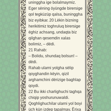
uninggha ige bolalmaymiz.
Eger sëning öyüngde birersige
qol tegküzüp qalsa, buninggha
biz eyibkar.
20
Lëkin bizning
herikitimiz toghruluq birersige
ëghiz achsang, undaqta biz
qilghan qesemdin xalas
bolimiz, – dëdi.
21
Rahab:
– Bolidu, shundaq bolsun! –
dëdi.
Rahab ularni yolgha sëlip
qoyghandin këyin, qizil
arghamchini dërizige baghlap
qoydi.
22
Bu ikki charlighuchi taghqa
chiqip yoshurunuwaldi.
Qoghlighuchilar ularni yol boyi
üch kün izdep tapalmay, Ërixa