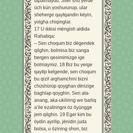
tapalmaydu. Siler shu yerde
üch kün yoshurunup, ular
sheherge qaytqandin këyin,
yolgha chiqinglar.
17
U ikkisi mëngish aldida
Rahabqa:
– Sen choqum biz dëgendek
qilghin, bolmisa biz sanga
bergen qesimimizge ige
bolmaymiz.
18
Biz bu yerge
qaytip kelgende, sen choqum
bu qizil arghamchini bizni
chüshürüp qoyghan dërizige
baghlap qoyghin. Sen ata-
anang, aka-ukiliring we barliq
a’ile ezaliringni öz öyüngge
jem qilghin.
19
Eger kim bu
öydin ayrilip, jënidin juda
bolsa, u özining shori, biz