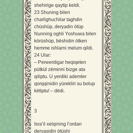
shehirige qaytip keldi.
23
Shuning bilen
charlighuchilar taghdin
chüshüp, deryadin ötüp
Nunning oghli Yoshuwa bilen
körüshüp, bëshidin ötken
hemme ishlarni melum qildi.
24
Ular:
– Perwerdigar heqiqeten
pütkül zëminni bizge ata
qiliptu. U yerdiki ademler
qorqqinidin yürekliri su bolup
këtiptu! – dëdi.
3
Isra’il xelqining I’ordan
deryasidin ötüshi