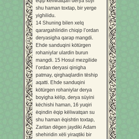
ëqip këliwatqan derya süyi
shu haman toxtap, bir yerge
yighilidu.
14
Shuning bilen xelq
qarargahliridin chiqip I’ordan
deryasigha qarap mangdi.
Ehde sanduqini kötürgen
rohaniylar ulardin burun
mangdi.
15
Hosul mezgilide
I’ordan deryasi qinigha
patmay, qirghaqlardin tëship
aqatti. Ehde sanduqini
kötürgen rohaniylar derya
boyigha këlip, derya süyini
këchishi haman,
16
yuqiri
ëqindin ëqip këliwatqan su
shu haman ëqishtin toxtap,
Zaritan dëgen jaydiki Adam
shehiridin xëli yiraqtiki bir