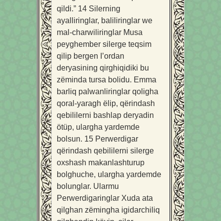
qildi.”
14
Silerning
ayalliringlar, baliliringlar we
mal-charwiliringlar Musa
peyghember silerge teqsim
qilip bergen I’ordan
deryasining qirghiqidiki bu
zëminda tursa bolidu. Emma
barliq palwanliringlar qoligha
qoral-yaragh ëlip, qërindash
qebililerni bashlap deryadin
ötüp, ulargha yardemde
bolsun.
15
Perwerdigar
qërindash qebililerni silerge
oxshash makanlashturup
bolghuche, ulargha yardemde
bolunglar. Ularmu
Perwerdigaringlar Xuda ata
qilghan zëmingha igidarchiliq