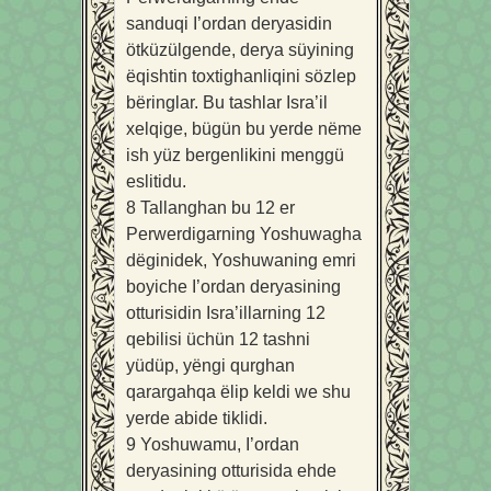
sanduqi I’ordan deryasidin
ötküzülgende, derya süyining
ëqishtin toxtighanliqini sözlep
bëringlar. Bu tashlar Isra’il
xelqige, bügün bu yerde nëme
ish yüz bergenlikini menggü
eslitidu.
8
Tallanghan bu 12 er
Perwerdigarning Yoshuwagha
dëginidek, Yoshuwaning emri
boyiche I’ordan deryasining
otturisidin Isra’illarning 12
qebilisi üchün 12 tashni
yüdüp, yëngi qurghan
qarargahqa ëlip keldi we shu
yerde abide tiklidi.
9
Yoshuwamu, I’ordan
deryasining otturisida ehde