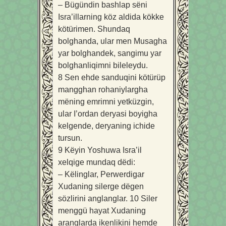
– Bügündin bashlap sëni
Isra’illarning köz aldida kökke
kötürimen. Shundaq
bolghanda, ular men Musagha
yar bolghandek, sangimu yar
bolghanliqimni bileleydu.
8
Sen ehde sanduqini kötürüp
mangghan rohaniylargha
mëning emrimni yetküzgin,
ular I’ordan deryasi boyigha
kelgende, deryaning ichide
tursun.
9
Këyin Yoshuwa Isra’il
xelqige mundaq dëdi:
– Këlinglar, Perwerdigar
Xudaning silerge dëgen
sözlirini anglanglar.
10
Siler
menggü hayat Xudaning
aranglarda ikenlikini hemde