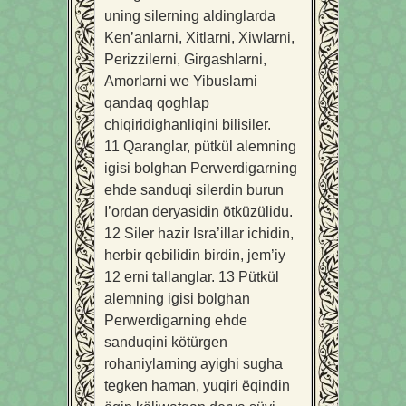
uning silerning aldinglarda
Ken’anlarni, Xitlarni, Xiwlarni,
Perizzilerni, Girgashlarni,
Amorlarni we Yibuslarni
qandaq qoghlap
chiqiridighanliqini bilisiler.
11
Qaranglar, pütkül alemning
igisi bolghan Perwerdigarning
ehde sanduqi silerdin burun
I’ordan deryasidin ötküzülidu.
12
Siler hazir Isra’illar ichidin,
herbir qebilidin birdin, jem’iy
12 erni tallanglar.
13
Pütkül
alemning igisi bolghan
Perwerdigarning ehde
sanduqini kötürgen
rohaniylarning ayighi sugha
tegken haman, yuqiri ëqindin