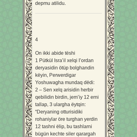
depmu atilidu.
4
On ikki abide tëshi
1
Pütkül Isra’il xelqi I’ordan
deryasidin ötüp bolghandin
këyin, Perwerdigar
Yoshuwagha mundaq dëdi:
2
– Sen xelq arisidin herbir
qebilidin birdin, jem’iy 12 erni
tallap,
3
ulargha ëytqin:
“Deryaning otturisidiki
rohaniylar öre turghan yerdin
12 tashni ëlip, bu tashlarni
bügün kechte siler qarargah