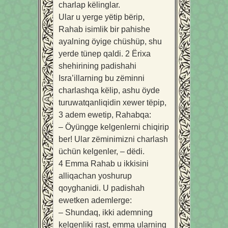
charlap këlinglar.
Ular u yerge yëtip bërip,
Rahab isimlik bir pahishe
ayalning öyige chüshüp, shu
yerde tünep qaldi.
2
Ërixa
shehirining padishahi
Isra’illarning bu zëminni
charlashqa këlip, ashu öyde
turuwatqanliqidin xewer tëpip,
3
adem ewetip, Rahabqa:
– Öyüngge kelgenlerni chiqirip
ber! Ular zëminimizni charlash
üchün kelgenler, – dëdi.
4
Emma Rahab u ikkisini
alliqachan yoshurup
qoyghanidi. U padishah
ewetken ademlerge:
– Shundaq, ikki ademning
kelgenliki rast, emma ularning