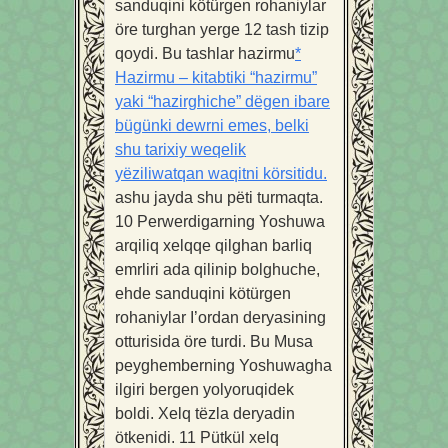
sanduqini kötürgen rohaniylar
öre turghan yerge 12 tash tizip
qoydi. Bu tashlar hazirmu
*
Hazirmu – kitabtiki “hazirmu”
yaki “hazirghiche” dëgen ibare
bügünki dewrni emes, belki
shu tarixiy weqelik
yëziliwatqan waqitni körsitidu.
ashu jayda shu pëti turmaqta.
10
Perwerdigarning Yoshuwa
arqiliq xelqqe qilghan barliq
emrliri ada qilinip bolghuche,
ehde sanduqini kötürgen
rohaniylar I’ordan deryasining
otturisida öre turdi. Bu Musa
peyghemberning Yoshuwagha
ilgiri bergen yolyoruqidek
boldi. Xelq tëzla deryadin
ötkenidi.
11
Pütkül xelq