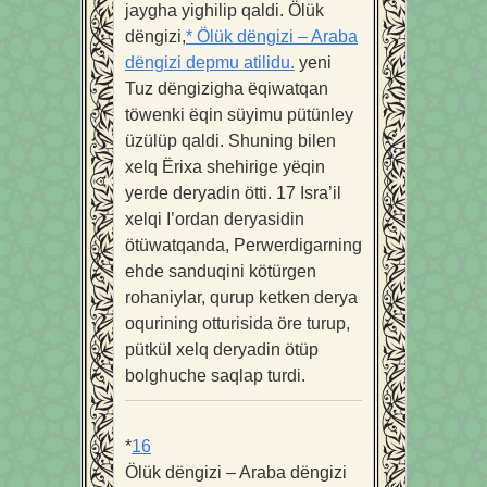
jaygha yighilip qaldi. Ölük
dëngizi,
*
Ölük dëngizi – Araba
dëngizi depmu atilidu.
yeni
Tuz dëngizigha ëqiwatqan
töwenki ëqin süyimu pütünley
üzülüp qaldi. Shuning bilen
xelq Ërixa shehirige yëqin
yerde deryadin ötti.
17
Isra’il
xelqi I’ordan deryasidin
ötüwatqanda, Perwerdigarning
ehde sanduqini kötürgen
rohaniylar, qurup ketken derya
oqurining otturisida öre turup,
pütkül xelq deryadin ötüp
bolghuche saqlap turdi.
*
16
Ölük dëngizi – Araba dëngizi