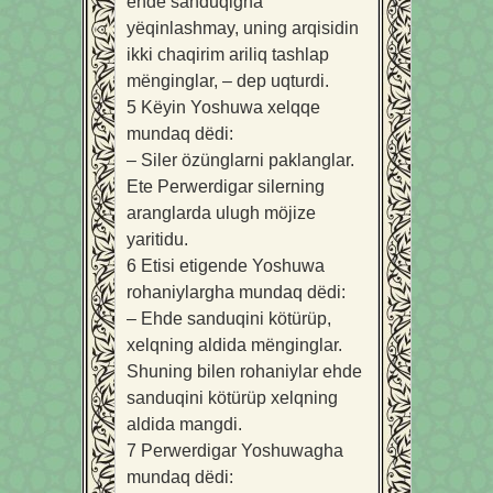
ehde sanduqigha
yëqinlashmay, uning arqisidin
ikki chaqirim ariliq tashlap
mënginglar, – dep uqturdi.
5
Këyin Yoshuwa xelqqe
mundaq dëdi:
– Siler özünglarni paklanglar.
Ete Perwerdigar silerning
aranglarda ulugh möjize
yaritidu.
6
Etisi etigende Yoshuwa
rohaniylargha mundaq dëdi:
– Ehde sanduqini kötürüp,
xelqning aldida mënginglar.
Shuning bilen rohaniylar ehde
sanduqini kötürüp xelqning
aldida mangdi.
7
Perwerdigar Yoshuwagha
mundaq dëdi: