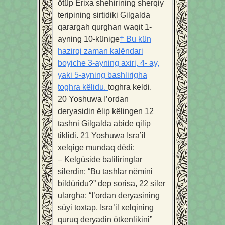
ötüp Ërixa shehirining sherqiy
teripining sirtidiki Gilgalda
qarargah qurghan waqit 1-
ayning 10-künige
†
Bu kün
hazirqi zaman kalëndari
boyiche 3-ayning axiri, 4- ay,
yaki 5-ayning bashlirigha
toghra këlidu.
toghra keldi.
20
Yoshuwa I’ordan
deryasidin ëlip këlingen 12
tashni Gilgalda abide qilip
tiklidi.
21
Yoshuwa Isra’il
xelqige mundaq dëdi:
– Kelgüside baliliringlar
silerdin: “Bu tashlar nëmini
bildüridu?” dep sorisa,
22
siler
ulargha: “I’ordan deryasining
süyi toxtap, Isra’il xelqining
quruq deryadin ötkenlikini”