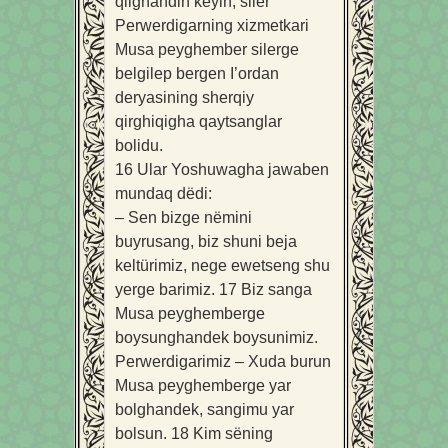
qilghandin këyin, siler
Perwerdigarning xizmetkari
Musa peyghember silerge
belgilep bergen I’ordan
deryasining sherqiy
qirghiqigha qaytsanglar
bolidu.
16
Ular Yoshuwagha jawaben
mundaq dëdi:
– Sen bizge nëmini
buyrusang, biz shuni beja
keltürimiz, nege ewetseng shu
yerge barimiz.
17
Biz sanga
Musa peyghemberge
boysunghandek boysunimiz.
Perwerdigarimiz – Xuda burun
Musa peyghemberge yar
bolghandek, sangimu yar
bolsun.
18
Kim sëning